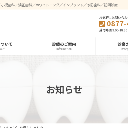
／小児歯科／矯正歯科／ホワイトニング／インプラント／予防歯科／訪問診療
お気軽にお問い合わ
0877-
受付時間 9:00-18:3
について
診療のご案内
診察
out
Information
Rece
お知らせ
ムスキャン）を導入しました。