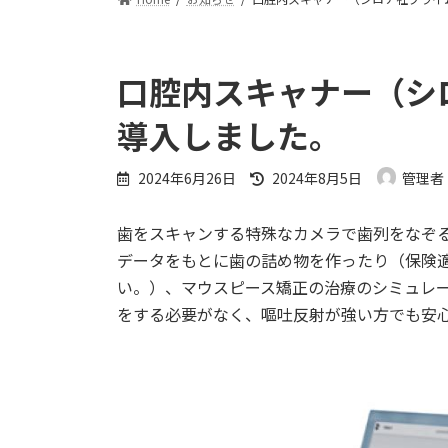
口腔内スキャナー（シ
導入しました。
最
2024年6月26日
2024年8月5日
管理者
終
更
歯をスキャンする特殊なカメラで歯列をなぞ
新
日
データをもとに歯の詰め物を作ったり（保険
時
い。）、マウスピース矯正の治療のシミュレ
:
をする必要がなく、嘔吐反射が強い方でも安