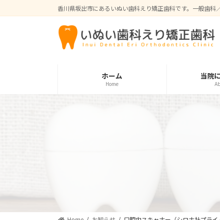
コ
ナ
香川県坂出市にあるいぬい歯科えり矯正歯科です。一般歯科
ン
ビ
テ
ゲ
ン
ー
ツ
シ
へ
ョ
ス
ン
ホーム
当院
Home
Ab
キ
に
ッ
移
プ
動
Home
お知らせ
口腔内スキャナー（シロナ社プライ