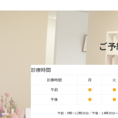
ご予
診療時間
診療時間
月
火
午前
●
●
午後
●
●
午前：9時～12時30分／午後：14時30