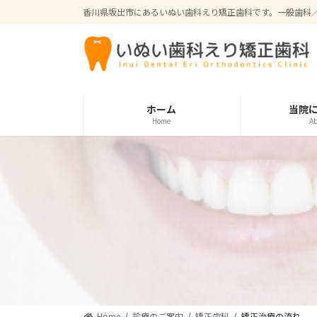
コ
ナ
香川県坂出市にあるいぬい歯科えり矯正歯科です。一般歯科
ン
ビ
テ
ゲ
ン
ー
ツ
シ
へ
ョ
ス
ン
ホーム
当院
Home
Ab
キ
に
ッ
移
プ
動
Home
診療のご案内
矯正歯科
矯正治療の流れ