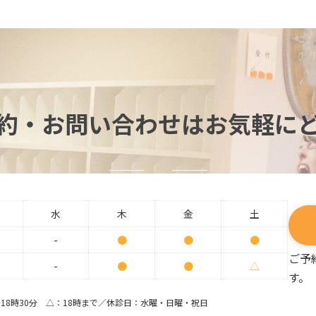
約・お問い合わせはお気軽に
水
木
金
土
-
●
●
●
ご予
-
●
●
△
す。
分～18時30分 △：18時まで／休診日：水曜・日曜・祝日