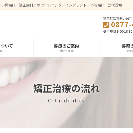
／小児歯科／矯正歯科／ホワイトニング／インプラント／予防歯科／訪問診療
お気軽にお問い合わ
0877-
受付時間 9:00-18:3
について
診療のご案内
診察
out
Information
Rece
矯正治療の流れ
Orthodontics