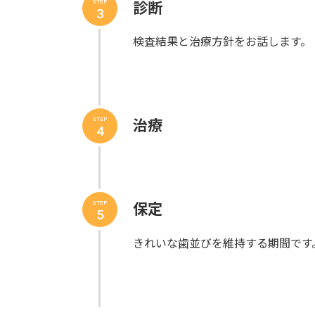
診断
STEP
3
検査結果と治療方針をお話します。
治療
STEP
4
保定
STEP
5
きれいな歯並びを維持する期間です